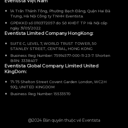
Eventista Việt Nam
1A Trần Thánh Tông, Phường Bạch Đằng, Quận Hai Bà
Trưng, Hà Nội Công ty TNHH Eventista.
GPĐKKD số 0110372057 do Sở KHĐT TP Hà Nội cấp
ngày 31/05/2022
Eventista Limited Company HongKong:
SUITE C, LEVEL 7, WORLD TRUST TOWER, 50
STANLEY STREET, CENTRAL, HONG KONG
Business Reg Number: 75914577-000-11-23-7. Shorten
BRN: 3338407
Eventista Global Company Limited United
KingDom:
71-75 Shelton Street Covent Garden London, WC2H
9JQ, UNITED KINGDOM
Business Reg Number: 15533570
@2024 Bản quyền thuộc về Eventista