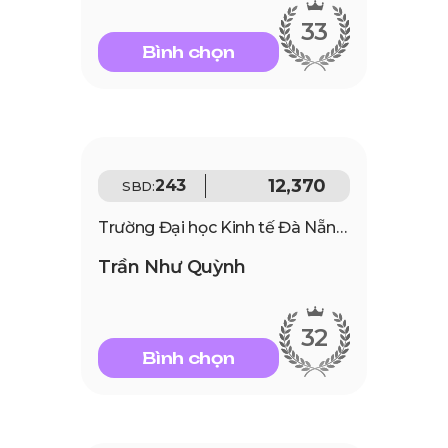
33
Bình chọn
12,370
243
SBD:
Trường Đại học Kinh tế Đà Nẵng - Đại học Đà Nẵng
Trần Như Quỳnh
32
Bình chọn