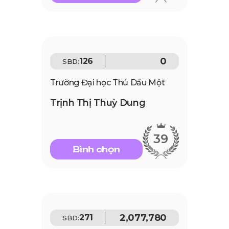
0
126
SBD:
Trường Đại học Thủ Dầu Một
Trịnh Thị Thuỳ Dung
39
Bình chọn
2,077,780
271
SBD: