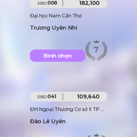
182,100
008
SBD:
Đại học Nam Cần Thơ
Trương Uyên Nhi
7
Bình chọn
109,640
041
SBD:
ĐH Ngoại Thương Cơ sở II TP Hồ Chí Minh
Đào Lê Uyên