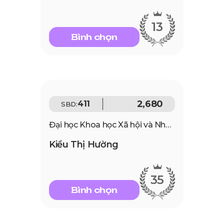
13
Bình chọn
2,680
411
SBD:
Đại học Khoa học Xã hội và Nhân văn - ĐHQGHN
Kiều Thị Hường
35
Bình chọn