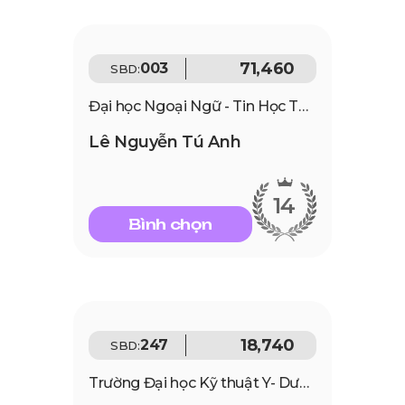
71,460
003
SBD:
Đại học Ngoại Ngữ - Tin Học TP. HCM
Lê Nguyễn Tú Anh
14
Bình chọn
18,740
247
SBD:
Trường Đại học Kỹ thuật Y- Dược Đà Nẵng