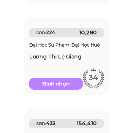
10,280
224
SBD:
Đại Học Sư Phạm, Đại Học Huế
Lương Thị Lệ Giang
34
Bình chọn
154,410
433
SBD: