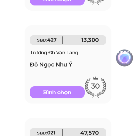
13,300
427
SBD:
Support
Trường Đh Văn Lang
Đỗ Ngọc Như Ý
30
Bình chọn
47,570
021
SBD: