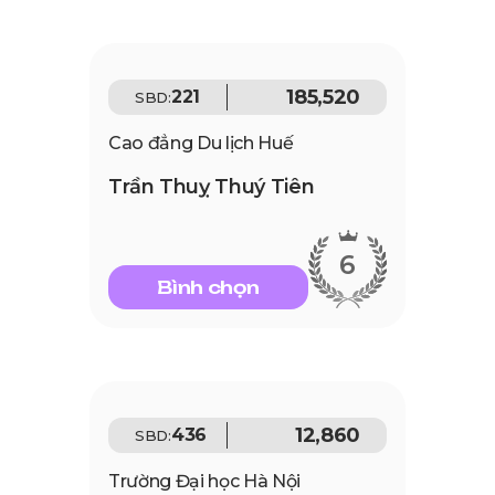
185,520
221
SBD:
Cao đẳng Du lịch Huế
Trần Thuỵ Thuý Tiên
6
Bình chọn
12,860
436
SBD:
Trường Đại học Hà Nội