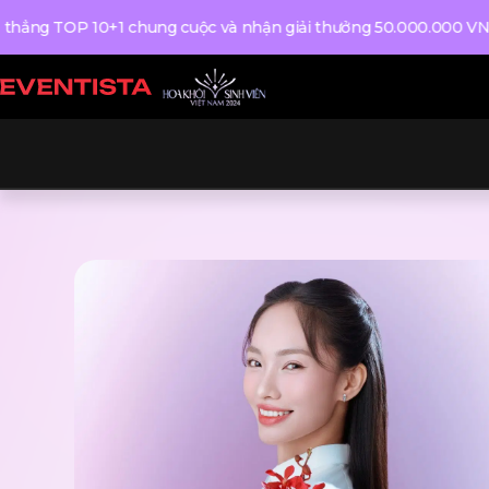
OP 10+1 chung cuộc và nhận giải thưởng 50.000.000 VND tiền m