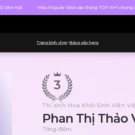
ặt
Miss Popular Vote vào thẳng TOP 10+1 chung cuộc và n
Trang bình chọn
Bảng xếp hạng
3
Thí sinh Hoa Khôi Sinh Viên V
Phan Thị Thảo 
Tổng điểm