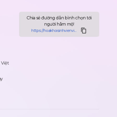
Chia sẻ đường dẫn bình chọn tới
người hâm mộ!
https://hoakhoisinhvienvietnam.1vote.vn/thi-sinh/nguoidepduocyeuthichnhat/phan-thi-thao-van-106
 Việt
ay