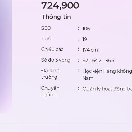
724,900
Thông tin
SBD
:
106
Tuổi
:
19
Chiều cao
:
174 cm
Số đo 3 vòng
:
82 - 64.2 - 96.5
Đại diện
:
Học viện Hàng không
trường
Nam
Chuyên
:
Quản lý hoạt động b
ngành